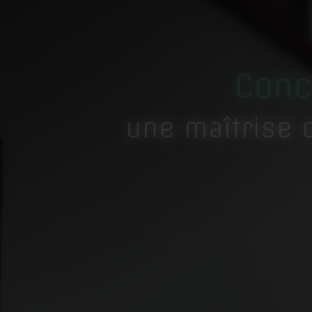
Conc
une maîtrise 