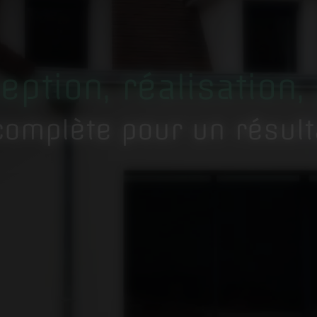
eption, réalisation,
complète pour un résul