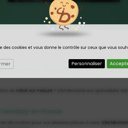
ise des cookies et vous donne le contrôle sur ceux que vous souh
Personnaliser
Accepte
ermer
Miroiterie Tremblay-en-Franc
ation de
miroir sur mesure
? LDM Miroiterie
est spécialisée da
re Tremblay-en-France
r de décoration pour vos diverses pièces à vivre,
LDM Miroiter