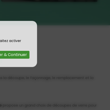
aitez activer
r & Continuer
e
ns la découpe, le façonnage, le remplacement et la
ie
propose un grand choix de découpes de verre pour