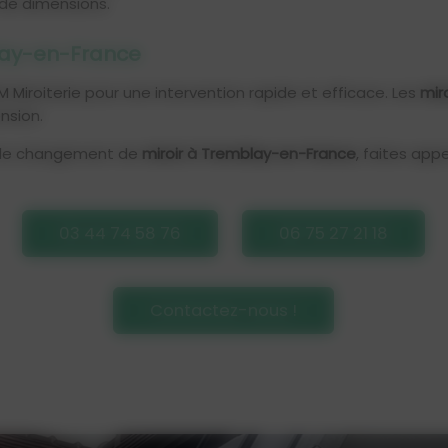
 de dimensions.
lay-en-France
M Miroiterie pour une intervention rapide et efficace. Les
miro
ension.
et le changement de
miroir à Tremblay-en-France
, faites app
03 44 74 58 76
06 75 27 21 18
Contactez-nous !