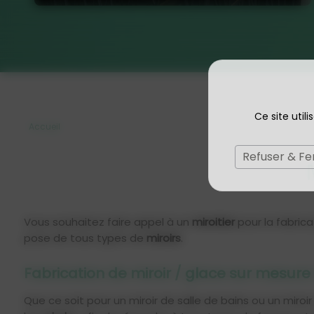
Ce site util
Accueil
Refuser & F
Vous souhaitez faire appel à un
miroitier
pour la fabric
pose de tous types de
miroirs
.
Fabrication de miroir / glace sur mesu
Que ce soit pour un miroir de salle de bains ou un miroi