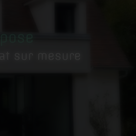
 pose
tat sur mesure